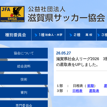
26.05.27
協会について
滋賀県社会人リーグ2026 
の星取表をUPしました。
総会資料
技術
１部 ： 日程表（
前期
）
３部 ：
日程表
星取表
審判
専門委員会