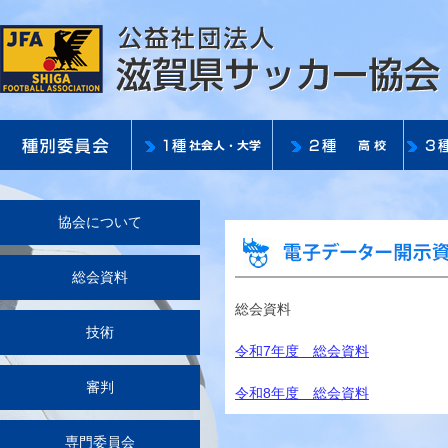
協会について
総会資料
総会資料
技術
令和7年度 総会資料
審判
令和8年度 総会資料
専門委員会