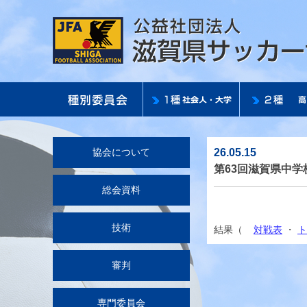
26.05.15
協会について
第63回滋賀県中学
総会資料
技術
結果（
対戦表
・
ト
審判
専門委員会