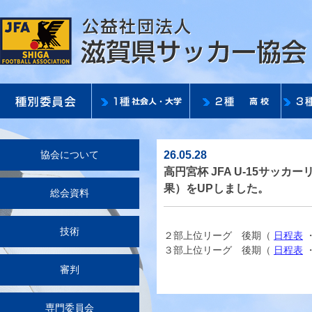
26.05.28
協会について
高円宮杯 JFA U-15サッ
果）をUPしました。
総会資料
技術
２部上位リーグ 後期（
日程表
３部上位リーグ 後期（
日程表
審判
専門委員会