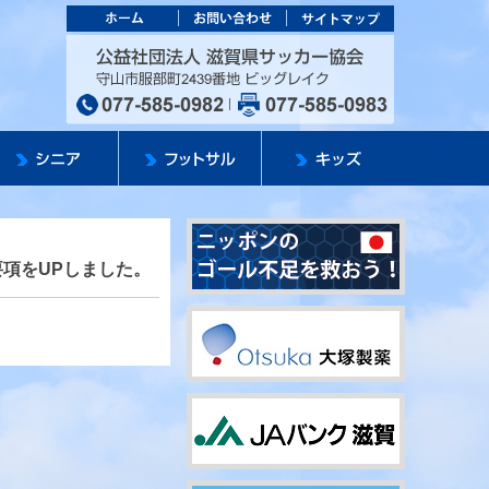
カー協会
公益社団法人 滋
要項をUPしました。