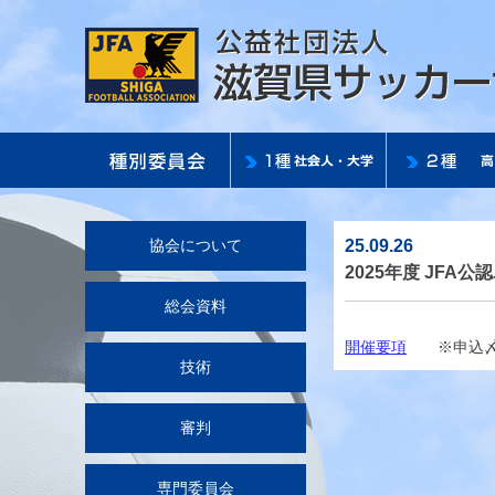
25.09.26
協会について
2025年度 JF
総会資料
開催要項
※申込〆切：2
技術
審判
専門委員会