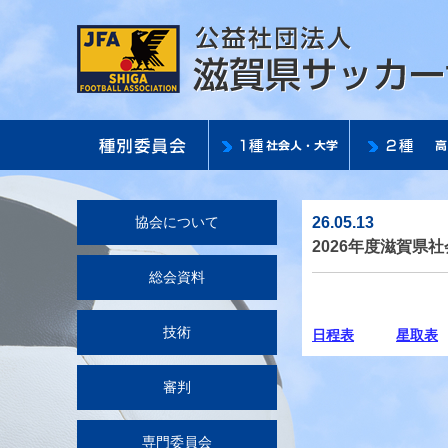
26.05.13
協会について
2026年度滋賀県
総会資料
技術
日程表
星取表
審判
専門委員会