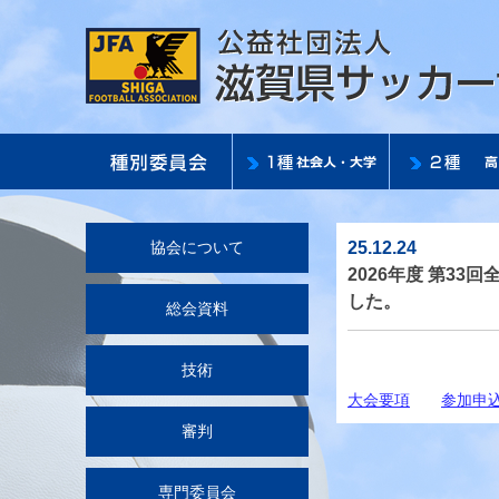
25.12.24
協会について
2026年度 第3
した。
総会資料
技術
大会要項
参加申
審判
専門委員会