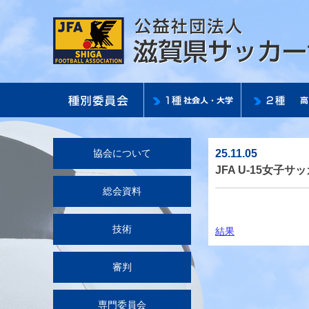
25.11.05
協会について
JFA U-15女子
総会資料
技術
結果
審判
専門委員会