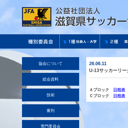
26.06.11
協会について
U-13サッカーリ
総会資料
Ａブロック
日程表
技術
Ｃブロック
日程表
審判
専門委員会