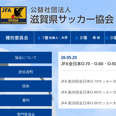
26.05.20
協会について
JFA全日本O-70・O-60・
総会資料
JFA 第20回全日本O-70サッ
技術
JFA 第26回全日本O-60サッ
審判
JFA 第25回全日本O-50サッ
専門委員会